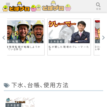
メニュー
検索
土木全般
どぼブロキャラクター
が転職しようか
私が愛した現場のクレーマーた
DXロボ ドボケン 第二章 
ち
ｓ中華」
下水、台帳、使用方法
土木全般