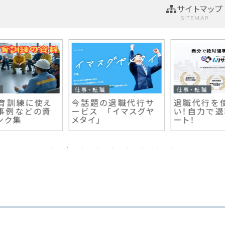
サイトマップ
SITEMAP
土木全般
雑記
な
舗装工事における【ア
中年現場監督が初の
ポ
スルァルトフィニッシャ
スマートウォッチを使
ー】のサイズ・規格
う【安価3選】