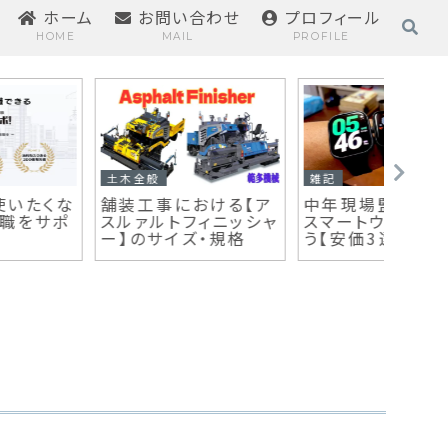
ホーム
お問い合わせ
プロフィール
HOME
MAIL
PROFILE
雑記
どぼブロキャラクター
どぼブ
中年現場監督は筋肉
連載漫画 DXロボ
どぼ
を鍛えるべし！【チョコ
「ドボケン」
ャラ
ザップはじめました】
と仲