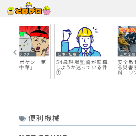
仕事・転職
仕事・転職
に使え
今話題の退職代行サ
退職代行を使いたく
どの資
ービス 「イマスグヤ
い！自力で退職をサ
メタイ」
ート！
便利機械